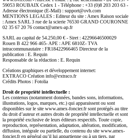
59053 ROUBAIX Cedex 1 - Téléphone : +33 (0)8 203 203 63 -
Adresse électronique (E-Mail) : support@ovh.com
MENTIONS LEGALES : Editeur du site : Amex Raison sociale
: Amex SARL 3 rue de la scierie 76530 GRAND COURONNE
02 35 67 20 76 contact@amex-ap.fr
SARL au capital de 54.250,00 € - Siret : 42296646500029
Rouen B 422 966 465- APE : APE 6810Z- TVA
intracommunautaire : FR18422966465 Directeur de la
publication : E. Requin
Responsable de la rédaction : E. Requin
Créations graphiques et développement internet:
EXTRACO Création info@extraco.fr
Crédits Photos : Fotolia
Droit de propriété intellectuelle :
Les contenus (notamment données, bandes sons, informations,
illustrations, logos, marques, etc.) qui apparaissent ou sont
disponibles sur le site www.amex-foncier.fr sont protégés au titre
du droit d’auteur et autres droits de propriété intellectuelle et sont
la propriété exclusive de leurs éditeurs respectifs. Toute copie,
reproduction, représentation, adaptation, altération, modification,
diffusion, intégrale ou partielle, du contenu du site www.amex-
foncier.fr en général qu’il lui appartienne ou à un tiers, par