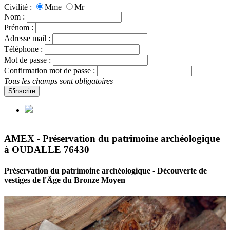
Civilité :
Mme
Mr
Nom :
Prénom :
Adresse mail :
Téléphone :
Mot de passe :
Confirmation mot de passe :
Tous les champs sont obligatoires
S'inscrire
AMEX - Préservation du patrimoine archéologique
à OUDALLE 76430
Préservation du patrimoine archéologique - Découverte de
vestiges de l'Äge du Bronze Moyen