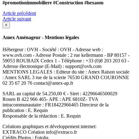
#promotionimmobiliere
#Construction
#hexaom
Article précédent
Article suivant
×
Amex Aménageur - Mentions légales
Hébergeur : OVH - Société : OVH - Adresse web :
www.ovh.com - Adresse Postale : 2 rue kellermann - BP 80157 -
59053 ROUBAIX Cedex 1 - Téléphone : +33 (0)8 203 203 63 -
Adresse électronique (E-Mail) : support@ovh.com
MENTIONS LEGALES : Editeur du site : Amex Raison sociale
: Amex SARL 3 rue de la scierie 76530 GRAND COURONNE
02 35 67 20 76 contact@amex-ap.fr
SARL au capital de 54.250,00 € - Siret : 42296646500029
Rouen B 422 966 465- APE : APE 6810Z- TVA
intracommunautaire : FR18422966465 Directeur de la
publication : E. Requin
Responsable de la rédaction : E. Requin
Créations graphiques et développement internet:
EXTRACO Création info@extraco.fr
Crédits Photos : Fotolia