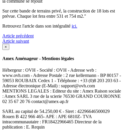
la commune se réjouit
Sur cette bande de terrains privé, la construction de 18 lots est
prévue. Chaque lot fera entre 531 et 754 m2."
Retrouvez l'artcle dans son intégralité
ici.
Article précédent
Article suivant
×
Amex Aménageur - Mentions légales
Hébergeur : OVH - Société : OVH - Adresse web :
www.ovh.com - Adresse Postale : 2 rue kellermann - BP 80157 -
59053 ROUBAIX Cedex 1 - Téléphone : +33 (0)8 203 203 63 -
Adresse électronique (E-Mail) : support@ovh.com
MENTIONS LEGALES : Editeur du site : Amex Raison sociale
: Amex SARL 3 rue de la scierie 76530 GRAND COURONNE
02 35 67 20 76 contact@amex-ap.fr
SARL au capital de 54.250,00 € - Siret : 42296646500029
Rouen B 422 966 465- APE : APE 6810Z- TVA
intracommunautaire : FR18422966465 Directeur de la
publication : E. Requin