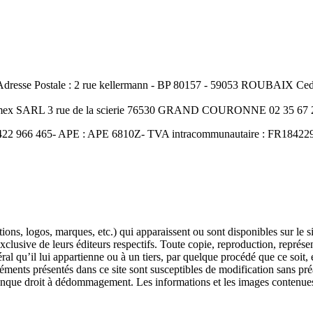
resse Postale : 2 rue kellermann - BP 80157 - 59053 ROUBAIX Cedex
Amex SARL 3 rue de la scierie 76530 GRAND COURONNE 02 35 67 2
422 966 465- APE : APE 6810Z- TVA intracommunautaire : FR18422966
ons, logos, marques, etc.) qui apparaissent ou sont disponibles sur le s
 exclusive de leurs éditeurs respectifs. Toute copie, reproduction, représe
l qu’il lui appartienne ou à un tiers, par quelque procédé que ce soit, e
éments présentés dans ce site sont susceptibles de modification sans pré
conque droit à dédommagement. Les informations et les images contenues