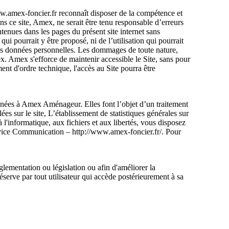
 www.amex-foncier.fr reconnaît disposer de la compétence et
ans ce site, Amex, ne serait être tenu responsable d’erreurs
ntenues dans les pages du présent site internet sans
ui pourrait y être proposé, ni de l’utilisation qui pourrait
 des données personnelles. Les dommages de toute nature,
mex. Amex s'efforce de maintenir accessible le Site, sans pour
ent d'ordre technique, l'accès au Site pourra être
tinées à Amex Aménageur. Elles font l’objet d’un traitement
s sur le site, L’établissement de statistiques générales sur
 l'informatique, aux fichiers et aux libertés, vous disposez
ervice Communication – http://www.amex-foncier.fr/. Pour
glementation ou législation ou afin d'améliorer la
réserve par tout utilisateur qui accède postérieurement à sa