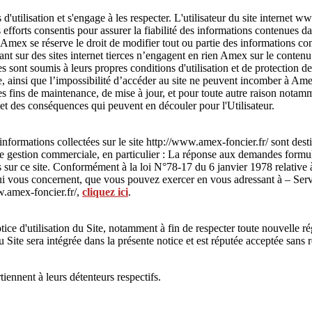
 d'utilisation et s'engage à les respecter. L'utilisateur du site internet
 efforts consentis pour assurer la fiabilité des informations contenues d
. Amex se réserve le droit de modifier tout ou partie des informations co
nt sur des sites internet tierces n’engagent en rien Amex sur le contenu q
es sont soumis à leurs propres conditions d'utilisation et de protection
site, ainsi que l’impossibilité d’accéder au site ne peuvent incomber à A
des fins de maintenance, de mise à jour, et pour toute autre raison notamm
et des conséquences qui peuvent en découler pour l'Utilisateur.
nformations collectées sur le site http://www.amex-foncier.fr/ sont des
e gestion commerciale, en particulier : La réponse aux demandes formulée
s sur ce site. Conformément à la loi N°78-17 du 6 janvier 1978 relative à
s qui vous concernent, que vous pouvez exercer en vous adressant à – S
w.amex-foncier.fr/,
cliquez ici
.
ce d'utilisation du Site, notamment à fin de respecter toute nouvelle ré
du Site sera intégrée dans la présente notice et est réputée acceptée sans 
ennent à leurs détenteurs respectifs.