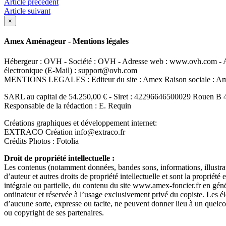
Article précédent
Article suivant
×
Amex Aménageur - Mentions légales
Hébergeur : OVH - Société : OVH - Adresse web : www.ovh.com - Ad
électronique (E-Mail) : support@ovh.com
MENTIONS LEGALES : Editeur du site : Amex Raison sociale : 
SARL au capital de 54.250,00 € - Siret : 42296646500029 Rouen B 
Responsable de la rédaction : E. Requin
Créations graphiques et développement internet:
EXTRACO Création info@extraco.fr
Crédits Photos : Fotolia
Droit de propriété intellectuelle :
Les contenus (notamment données, bandes sons, informations, illustrati
d’auteur et autres droits de propriété intellectuelle et sont la propriété
intégrale ou partielle, du contenu du site www.amex-foncier.fr en généra
ordinateur et réservée à l’usage exclusivement privé du copiste. Les él
d’aucune sorte, expresse ou tacite, ne peuvent donner lieu à un quel
ou copyright de ses partenaires.