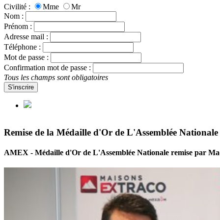
Civilité :
Mme
Mr
Nom :
Prénom :
Adresse mail :
Téléphone :
Mot de passe :
Confirmation mot de passe :
Tous les champs sont obligatoires
S'inscrire
Remise de la Médaille d'Or de L'Assemblée Nation
AMEX - Médaille d'Or de L'Assemblée Nationale remise par Ma