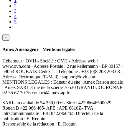
1
2
3
4
5
×
Amex Aménageur - Mentions légales
Hébergeur : OVH - Société : OVH - Adresse web :
www.ovh.com - Adresse Postale : 2 rue kellermann - BP 80157 -
59053 ROUBAIX Cedex 1 - Téléphone : +33 (0)8 203 203 63 -
Adresse électronique (E-Mail) : support@ovh.com
MENTIONS LEGALES : Editeur du site : Amex Raison sociale
: Amex SARL 3 rue de la scierie 76530 GRAND COURONNE
02 35 67 20 76 contact@amex-ap.fr
SARL au capital de 54.250,00 € - Siret : 42296646500029
Rouen B 422 966 465- APE : APE 6810Z- TVA
intracommunautaire : FR18422966465 Directeur de la
publication : E. Requin
Responsable de la rédaction : E. Requin