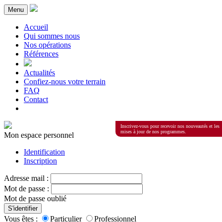
Menu
Accueil
Qui sommes nous
Nos opérations
Références
Actualités
Confiez-nous votre terrain
FAQ
Contact
Inscrivez-vous pour recevoir nos nouveautés et les
mises à jour de nos programmes.
Mon espace personnel
Identification
Inscription
Adresse mail :
Mot de passe :
Mot de passe oublié
S'identifier
Vous êtes :
Particulier
Professionnel