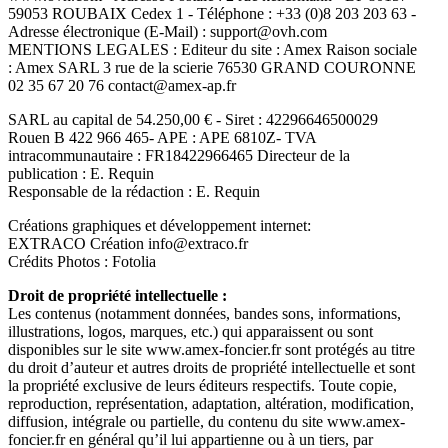
59053 ROUBAIX Cedex 1 - Téléphone : +33 (0)8 203 203 63 -
Adresse électronique (E-Mail) : support@ovh.com
MENTIONS LEGALES : Editeur du site : Amex Raison sociale
: Amex SARL 3 rue de la scierie 76530 GRAND COURONNE
02 35 67 20 76 contact@amex-ap.fr
SARL au capital de 54.250,00 € - Siret : 42296646500029
Rouen B 422 966 465- APE : APE 6810Z- TVA
intracommunautaire : FR18422966465 Directeur de la
publication : E. Requin
Responsable de la rédaction : E. Requin
Créations graphiques et développement internet:
EXTRACO Création info@extraco.fr
Crédits Photos : Fotolia
Droit de propriété intellectuelle :
Les contenus (notamment données, bandes sons, informations,
illustrations, logos, marques, etc.) qui apparaissent ou sont
disponibles sur le site www.amex-foncier.fr sont protégés au titre
du droit d’auteur et autres droits de propriété intellectuelle et sont
la propriété exclusive de leurs éditeurs respectifs. Toute copie,
reproduction, représentation, adaptation, altération, modification,
diffusion, intégrale ou partielle, du contenu du site www.amex-
foncier.fr en général qu’il lui appartienne ou à un tiers, par