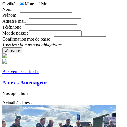
Civilité :
Mme
Mr
Nom :
Prénom :
Adresse mail :
Téléphone :
Mot de passe :
Confirmation mot de passe :
Tous les champs sont obligatoires
S'inscrire
Bienvenue sur le site
Amex - Amenageur
Nos opérations
Actualité - Presse